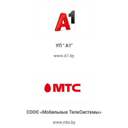
УП " А1"
www.A1.by
СООО «Мобильные ТелеСистемы»
www.mts.by